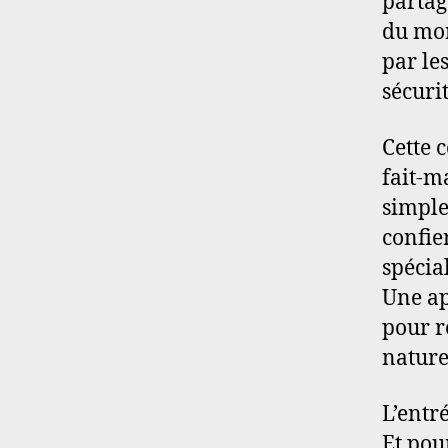
partag
du mon
par le
sécuri
Cette 
fait-m
simple
confie
spécial
Une ap
pour r
nature
L’entré
Et pou