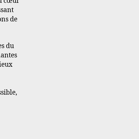
au cœur
ssant
ons de
es du
lantes
ieux
sible,