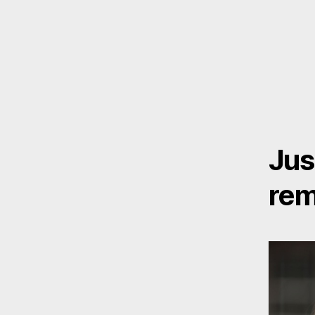
Jus
rem