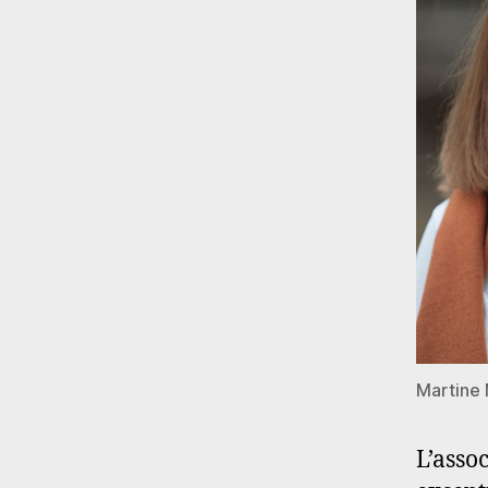
Martine 
L’asso