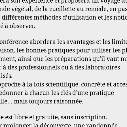
era son expérience et proposera un voyage 
de végétal, de la cueillette au remède, en pa
s différentes méthodes d’utilisation et les noti
té à observer.
conférence abordera les avantages et les limit
aison, les bonnes pratiques pour utiliser les p
ment, ainsi que les préparations qu’il vaut m
r à des professionnels ou à des laboratoires
isés.
proche à la fois scientifique, concrète et acces
edonner à chacun les clés d’une pratique
lle… mais toujours raisonnée.
e est libre et gratuite, sans inscription.
r prolonger la découverte, une randonnée