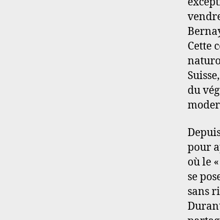
except
vendre
Bernay
Cette 
naturo
Suisse
du vég
moder
Depuis
pour a
où le 
se pos
sans r
Durant