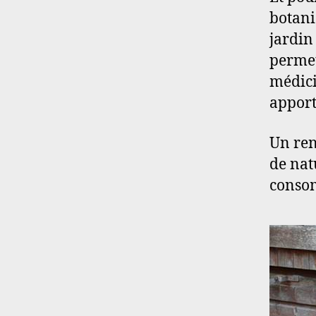
botani
jardin
permet
médici
apport
Un ren
de nat
conso