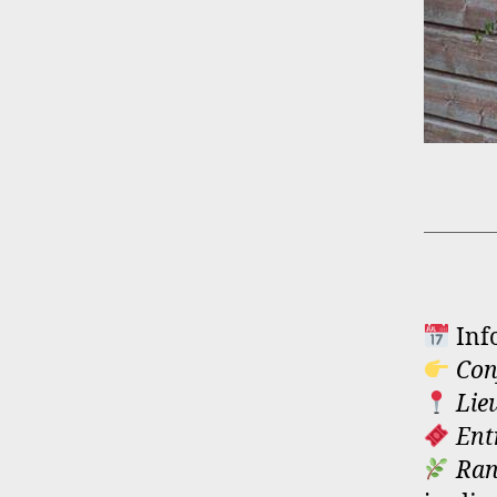
Info
Con
Lie
Ent
Ran