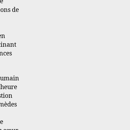
le
ions de
en
cinant
ances
 humain
l’heure
stion
emèdes
ne