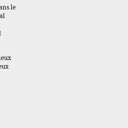
ans le
al
t
ieux
eux