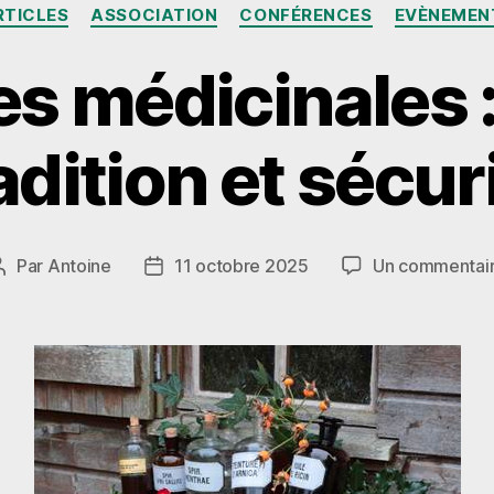
Catégories
RTICLES
ASSOCIATION
CONFÉRENCES
EVÈNEMEN
es médicinales :
adition et sécur
Par
Antoine
11 octobre 2025
Un commentai
Auteur
Date
de
de
l’article
l’article