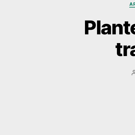
A
Plant
tr