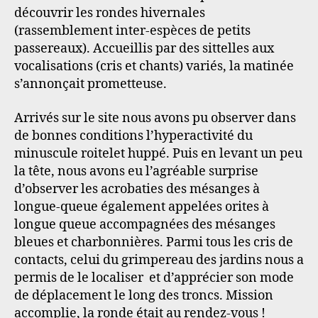
sortie
découvrir les rondes hivernales
ornithologique
(rassemblement inter-espèces de petits
du
passereaux). Accueillis par des sittelles aux
30
vocalisations (cris et chants) variés, la matinée
novembre
2025
s’annonçait prometteuse.
Arrivés sur le site nous avons pu observer dans
de bonnes conditions l’hyperactivité du
minuscule roitelet huppé. Puis en levant un peu
la tête, nous avons eu l’agréable surprise
d’observer les acrobaties des mésanges à
longue-queue également appelées orites à
longue queue accompagnées des mésanges
bleues et charbonnières. Parmi tous les cris de
contacts, celui du grimpereau des jardins nous a
permis de le localiser et d’apprécier son mode
de déplacement le long des troncs. Mission
accomplie, la ronde était au rendez-vous !