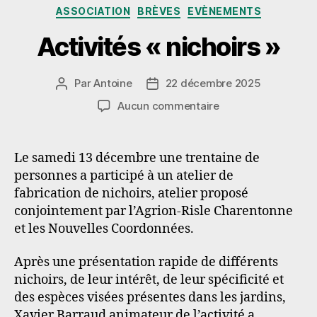
Catégories
ASSOCIATION
BRÈVES
EVÈNEMENTS
Activités « nichoirs »
Par
Antoine
22 décembre 2025
Auteur
Date
de
de
sur
Aucun commentaire
l’article
l’article
Activités
« nichoirs »
Le samedi 13 décembre une trentaine de
personnes a participé à un atelier de
fabrication de nichoirs, atelier proposé
conjointement par l’Agrion-Risle Charentonne
et les Nouvelles Coordonnées.
Après une présentation rapide de différents
nichoirs, de leur intérêt, de leur spécificité et
des espèces visées présentes dans les jardins,
Xavier Barraud animateur de l’activité a