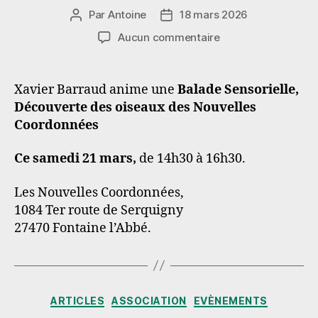
Par
Antoine
18 mars 2026
Auteur
Date
de
de
sur
Aucun commentaire
l’article
l’article
Sortie
ornithologique
le
Xavier Barraud anime une
Balade Sensorielle,
samedi
Découverte des oiseaux des Nouvelles
21
Coordonnées
mars
Ce samedi 21 mars,
de 14h30 à 16h30.
Les Nouvelles Coordonnées,
1084 Ter route de Serquigny
27470 Fontaine l’Abbé.
Catégories
ARTICLES
ASSOCIATION
EVÈNEMENTS