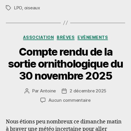
LPO
,
oiseaux
Étiquettes
Catégories
ASSOCIATION
BRÈVES
EVÈNEMENTS
Compte rendu de la
sortie ornithologique du
30 novembre 2025
Par
Antoine
2 décembre 2025
Auteur
Date
de
de
sur
Aucun commentaire
l’article
l’article
Compte
rendu
de
Nous étions peu nombreux ce dimanche matin
la
à braver une météo incertaine pour aller