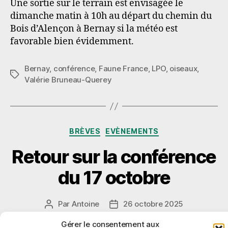
Une sortie sur le terrain est envisagée le
dimanche matin à 10h au départ du chemin du
Bois d’Alençon à Bernay si la météo est
favorable bien évidemment.
Bernay
,
conférence
,
Faune France
,
LPO
,
oiseaux
,
Étiquettes
Valérie Bruneau-Querey
Catégories
BRÈVES
EVÈNEMENTS
Retour sur la conférence
du 17 octobre
Par
Antoine
26 octobre 2025
Auteur
Date
de
de
sur
Aucun commentaire
Gérer le consentement aux
l’article
l’article