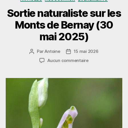
Sortie naturaliste sur les
Monts de Bernay (30
mai 2025)
Par
Antoine
15 mai 2026
Auteur
Date
de
de
sur
Aucun commentaire
l’article
l’article
Sortie
naturaliste
sur
les
Monts
de
Bernay
(30
mai
2025)