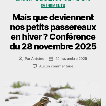
EVÈNEMENTS
Mais que deviennent
nos petits passereaux
en hiver ? Conférence
du 28 novembre 2025
Par
Antoine
24 novembre 2025
Auteur
Date
de
de
sur
Aucun commentaire
l’article
l’article
Mais
que
deviennent
nos petits
passereaux
en
hiver ?