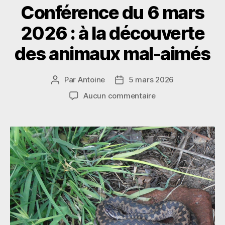
Conférence du 6 mars
2026 : à la découverte
des animaux mal-aimés
Par
Antoine
5 mars 2026
Auteur
Date
de
de
sur
Aucun commentaire
l’article
l’article
Conférence
du
6
mars
2026
:
à
la
découverte
des
animaux