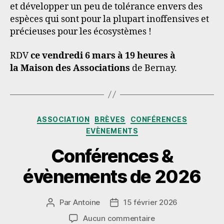
et développer un peu de tolérance envers des
espèces qui sont pour la plupart inoffensives et
précieuses pour les écosystèmes !
RDV
ce vendredi 6 mars à 19 heures à
la Maison des Associations
de Bernay.
Catégories
ASSOCIATION
BRÈVES
CONFÉRENCES
EVÈNEMENTS
Conférences &
évènements de 2026
Par
Antoine
15 février 2026
Auteur
Date
de
de
sur
Aucun commentaire