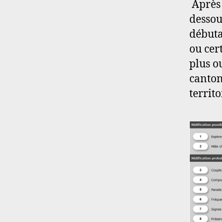
Après 
dessou
débuta
ou cer
plus o
canton
territo