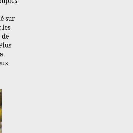
ouples
é sur
 les
s de
Plus
la
eux