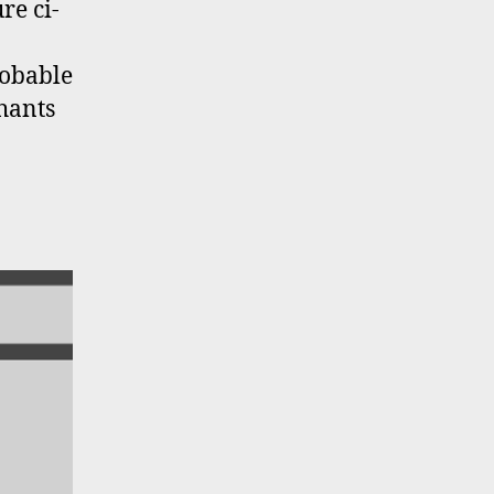
re ci-
robable
chants