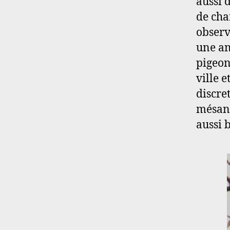
aussi 
de cha
observ
une an
pigeon
ville 
discre
mésang
aussi 