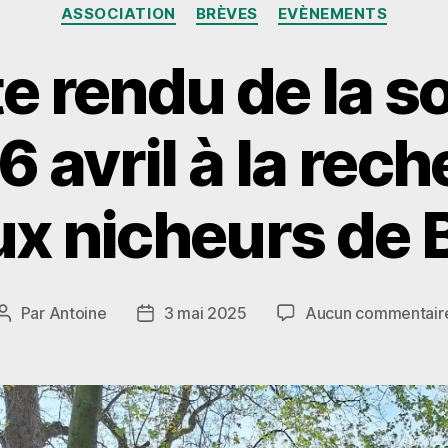
Catégories
ASSOCIATION
BRÈVES
EVÈNEMENTS
 rendu de la so
 avril à la rec
ux nicheurs de 
Par
Antoine
3 mai 2025
Aucun commentair
Auteur
Date
de
de
l’article
l’article