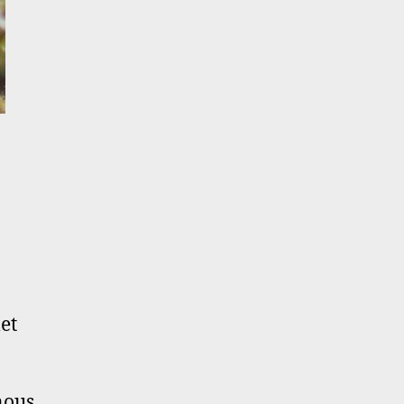
et
nous