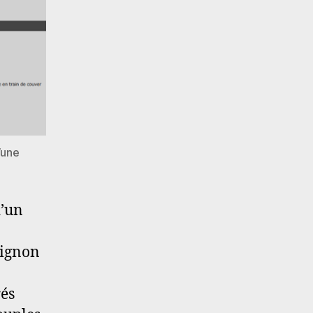
’une
d’un
mignon
rés