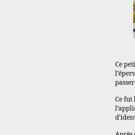
Ce pet
l’éper
passer
Ce fut 
l’appl
d’iden
Après 