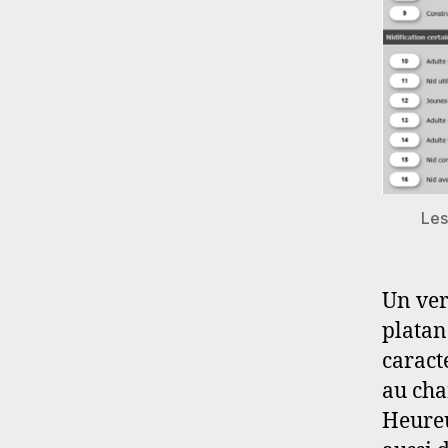
Les
Un ver
platan
caract
au chan
Heureu