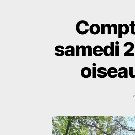
Compte
samedi 26
oisea