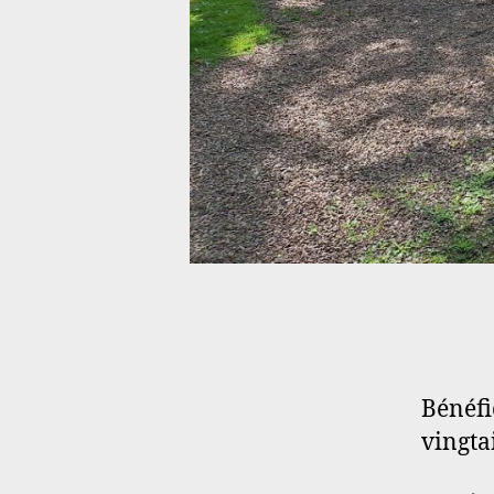
Bénéfi
vingtai