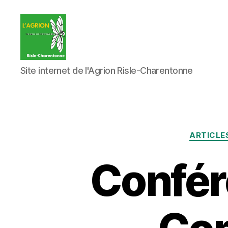
L'Agrion
Site internet de l'Agrion Risle-Charentonne
Risle
Charentonne
ARTICLE
Confér