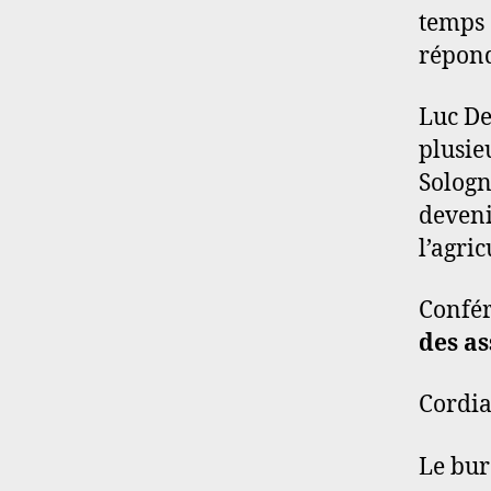
temps 
répond
Luc De
plusie
Sologne
deveni
l’agri
Confér
des as
Cordia
Le bur