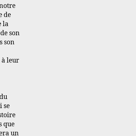
 notre
graines
e de
potagères
en
 la
Normandie
 de son
?
s son
 à leur
 du
i se
stoire
s que
sera un