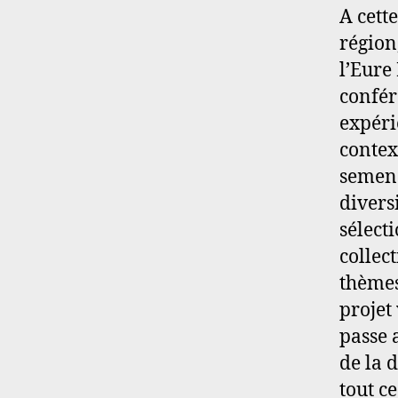
A cett
région
l’Eure
confér
expéri
contex
semenc
divers
sélect
collec
thèmes
projet
passe 
de la 
tout c