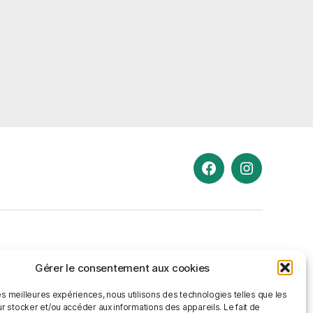
Rejoignez-
Rejoignez-
nous
nous
sur
sur
Facebook
Instragram
Gérer le consentement aux cookies
les meilleures expériences, nous utilisons des technologies telles que les
r stocker et/ou accéder aux informations des appareils. Le fait de