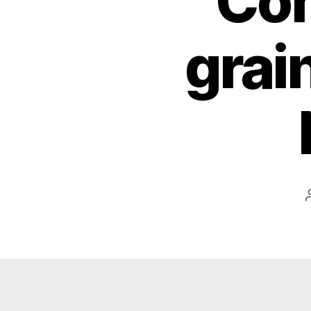
Com
grai