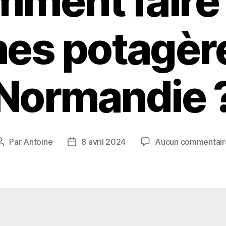
ment faire
nes potagèr
Normandie 
Par
Antoine
8 avril 2024
Aucun commentair
Auteur
Date
de
de
l’article
l’article