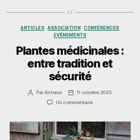
Catégories
ARTICLES
ASSOCIATION
CONFÉRENCES
EVÈNEMENTS
Plantes médicinales :
entre tradition et
sécurité
Par
Antoine
11 octobre 2025
Auteur
Date
de
de
sur
Un commentaire
l’article
l’article
Plantes
médicinales
:
entre
tradition