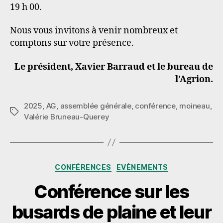
19 h 00.
Nous vous invitons à venir nombreux et
comptons sur votre présence.
Le président, Xavier Barraud et le bureau de
l’Agrion.
2025
,
AG
,
assemblée générale
,
conférence
,
moineau
,
Étiquettes
Valérie Bruneau-Querey
Catégories
CONFÉRENCES
EVÈNEMENTS
Conférence sur les
busards de plaine et leur