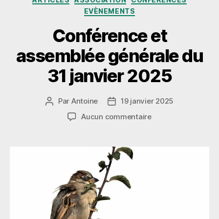
EVÈNEMENTS
Conférence et
assemblée générale du
31 janvier 2025
Par
Antoine
19 janvier 2025
Auteur
Date
de
de
sur
Aucun commentaire
l’article
l’article
Conférence
et
assemblée
générale
du
31
janvier
2025