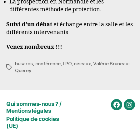
La prospection en Normandie et les
différentes méthode de protection.
Suivi d’un débat
et échange entre la salle et les
différents intervenants
Venez nombreux !!!
busards
,
conférence
,
LPO
,
oiseaux
,
Valérie Bruneau-
Étiquettes
Querey
Qui sommes-nous ? /
Rejoigne
Rejo
Mentions légales
nous
nou
Politique de cookies
sur
sur
(UE)
Faceboo
Inst