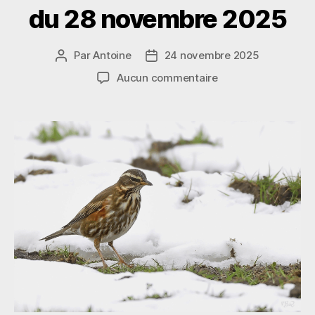
du 28 novembre 2025
Par
Antoine
24 novembre 2025
Auteur
Date
de
de
sur
Aucun commentaire
l’article
l’article
Mais
que
deviennent
nos petits
passereaux
en
hiver ?
Conférence
du
28
novembre
2025