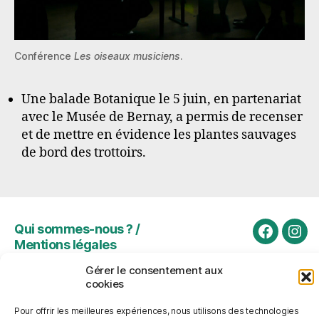
Conférence
Les oiseaux musiciens
.
Une balade Botanique le 5 juin, en partenariat
avec le Musée de Bernay, a permis de recenser
et de mettre en évidence les plantes sauvages
de bord des trottoirs.
Qui sommes-nous ? /
Rejoigne
Rejo
Mentions légales
nous
nou
Politique de cookies
Gérer le consentement aux
sur
sur
(UE)
cookies
Faceboo
Inst
Pour offrir les meilleures expériences, nous utilisons des technologies