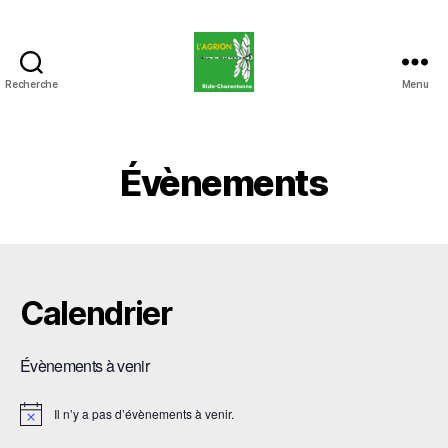
Recherche
Menu
L'Agrion
Risle
Charentonne
Évènements
Calendrier
Évènements à venir
Il n’y a pas d’évènements à venir.
N
o