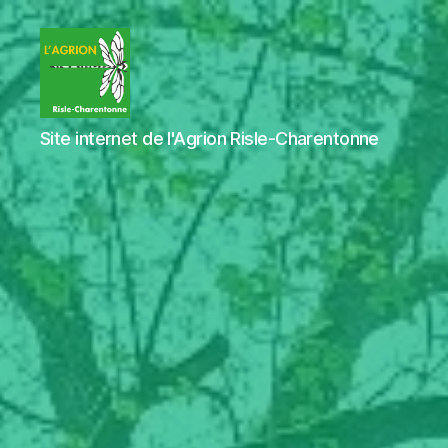
L'Agrion
Site internet de l'Agrion Risle-Charentonne
Risle
Charentonne