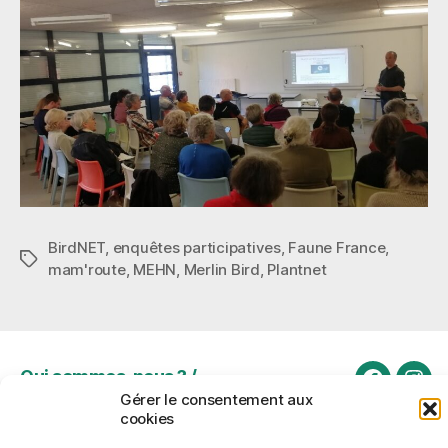
BirdNET
,
enquêtes participatives
,
Faune France
,
Étiquettes
mam'route
,
MEHN
,
Merlin Bird
,
Plantnet
Qui sommes-nous ? /
Rejoigne
Rejo
Mentions légales
Gérer le consentement aux
nous
nou
cookies
Politique de cookies
sur
sur
(UE)