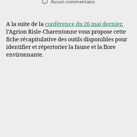
sur
Aucun commentaire
l’article
l’article
Enquêtes
participatives
:
A la suite de la
conférence du 26 mai dernier
,
fiches
l’Agrion Risle-Charentonne vous propose cette
de
fiche récapitulative des outils disponibles pour
synthèse
identifier et répertorier la faune et la flore
environnante.